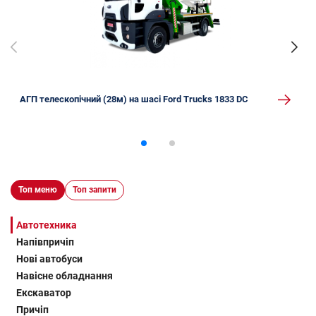
АГП телескопічний (28м) на шасі Ford Trucks 1833 DC
Топ меню
Топ запити
Автотехника
Напівпричіп
Нові автобуси
Навісне обладнання
Екскаватор
Причіп