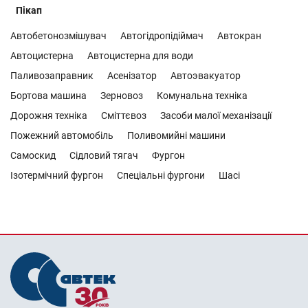
Пікап
Автобетонозмішувач
Автогідропідіймач
Автокран
Автоцистерна
Автоцистерна для води
Паливозаправник
Асенізатор
Автоэвакуатор
Бортова машина
Зерновоз
Комунальна техніка
Дорожня техніка
Сміттєвоз
Засоби малої механізації
Пожежний автомобіль
Поливомийні машини
Самоскид
Сідловий тягач
Фургон
Ізотермічний фургон
Спеціальні фургони
Шасі