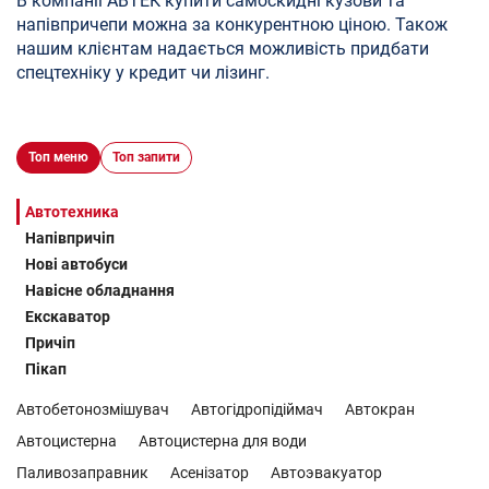
В компанії АВТЕК купити самоскидні кузови та
напівпричепи можна за конкурентною ціною. Також
нашим клієнтам надається можливість придбати
спецтехніку у кредит чи лізинг.
Топ меню
Топ запити
Автотехника
Напівпричіп
Нові автобуси
Навісне обладнання
Екскаватор
Причіп
Пікап
Автобетонозмішувач
Автогідропідіймач
Автокран
Автоцистерна
Автоцистерна для води
Паливозаправник
Асенізатор
Автоэвакуатор