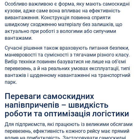
Особливо важливою є форма, яку мають самоскидні
кузови, адже саме вона впливає на ефективність
вивантаження. Конструкція повинна сприяти
швидкому сходженню матеріалу без залишків, що
актуально при роботі з вологими або сипучими
вантажами.
Сучасні рішення також враховують питання безпеки,
маневровості та сумісності з тягачами різного класу.
Вибір техніки повинен базуватися не лише на об’ємі
перевезень, а й на реальних умовах експлуатації, типі
вантажів і щоденному навантаженні на транспортний
парк.
Переваги самоскидних
напівпричепів – швидкість
роботи та оптимізація логістики
Для підприємств, які працюють із великими обсягами
перевезень, ефективність кожного рейсу має прямий
вплив на прибутковість. Застосовувати самоскидні