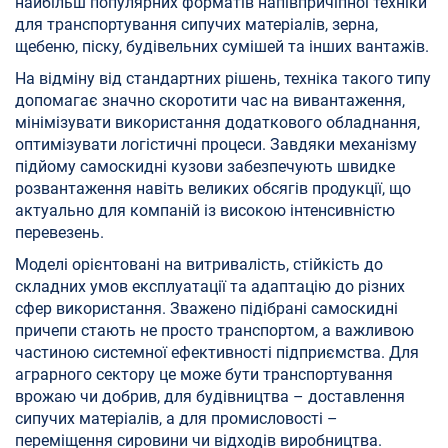
найбільш популярних форматів напівпричіпної техніки
для транспортування сипучих матеріалів, зерна,
щебеню, піску, будівельних сумішей та інших вантажів.
На відміну від стандартних рішень, техніка такого типу
допомагає значно скоротити час на вивантаження,
мінімізувати використання додаткового обладнання,
оптимізувати логістичні процеси. Завдяки механізму
підйому самоскидні кузови забезпечують швидке
розвантаження навіть великих обсягів продукції, що
актуально для компаній із високою інтенсивністю
перевезень.
Моделі орієнтовані на витривалість, стійкість до
складних умов експлуатації та адаптацію до різних
сфер використання. Зважено підібрані самоскидні
причепи стають не просто транспортом, а важливою
частиною системної ефективності підприємства. Для
аграрного сектору це може бути транспортування
врожаю чи добрив, для будівництва – доставлення
сипучих матеріалів, а для промисловості –
переміщення сировини чи відходів виробництва.