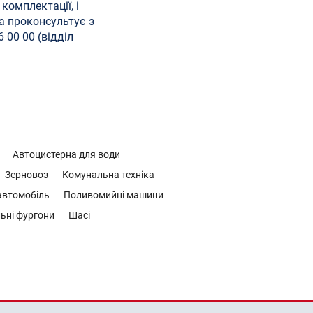
комплектації, і
а проконсультує з
 00 00 (відділ
Автоцистерна для води
Зерновоз
Комунальна техніка
втомобіль
Поливомийні машини
ьні фургони
Шасі