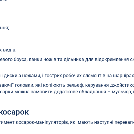
ння;
 видів:
вого бруса, ланки ножів та дільника для відокремлення с
і диски з ножами, і гострих робочих елементів на шарнірах
ваючі” головки, які копіюють рельєф, керування джойстик
 косарки можна замовити додаткове обладнання – мульчер,
косарок
тимент косарок-маніпуляторів, які мають наступні переваги