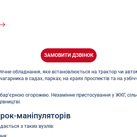
ЗАМОВИТИ ДЗВІНОК
лічне обладнання, яке встановлюється на трактор чи авто
гарника в садах, парках, на краях проспектів та на узбічч
 бар'єрною огорожею. Незамінне пристосування у ЖКГ, сіл
івництві.
арок-маніпуляторів
ається з таких вузлів:
ня;