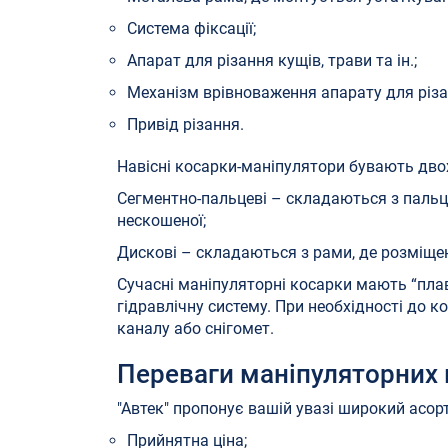
Система фіксації;
Апарат для різання кущів, трави та ін.;
Механізм врівноваження апарату для різа
Привід різання.
Навісні косарки-маніпулятори бувають двох
Сегментно-пальцеві – складаються з пальце
нескошеної;
Дискові – складаються з рами, де розміщен
Сучасні маніпуляторні косарки мають “пла
гідравлічну систему. При необхідності до
каналу або снігомет.
Переваги маніпуляторних 
"Автек" пропонує вашій увазі широкий асор
Прийнятна ціна;