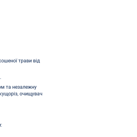
кошеної трави від
.
ом та незалежну
 кущоріз, очищувач
: