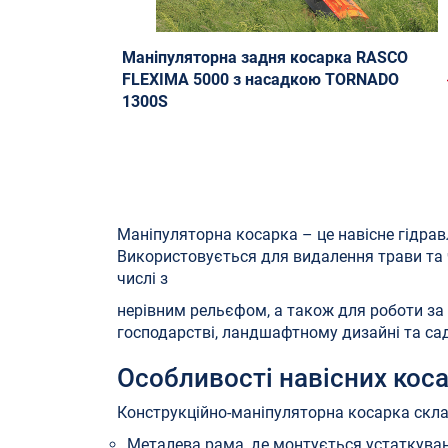
Маніпуляторна задня косарка RASCO
FLEXIMA 5000 з насадкою TORNADO
1300S
Маніпуляторна косарка – це навісне гідрав
Використовується для видалення трави та ча
числі з
нерівним рельєфом, а також для роботи за
господарстві, ландшафтному дизайні та сад
Особливості навісних кос
Конструкційно-маніпуляторна косарка склад
Металева рама, де монтується устаткуван