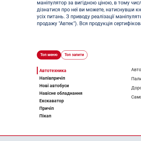
маніпулятор за вигідною ціною, в тому числі
дізнатися про неї ви можете, натиснувши к
усіх питань. З приводу реалізації маніпулят
продажу "Автек"). Вся продукція сертифіков
Топ меню
Топ запити
Авт
Автотехника
Напівпричіп
Пал
Нові автобуси
Доро
Навісне обладнання
Сам
Екскаватор
Причіп
Пікап