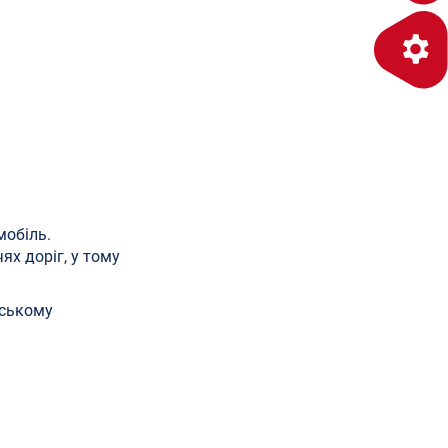
мобіль.
ях доріг, у тому
ьському