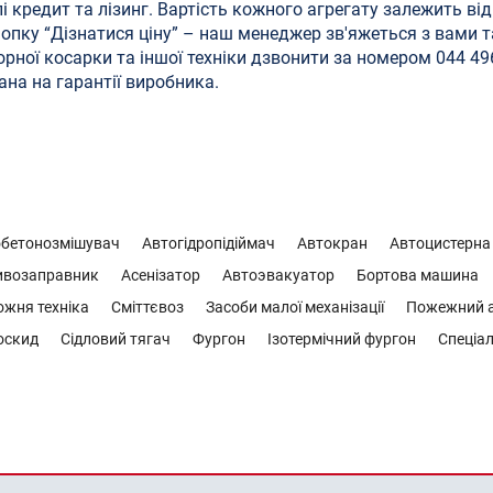
 кредит та лізинг. Вартість кожного агрегату залежить від 
нопку “Дізнатися ціну” – наш менеджер зв'яжеться з вами т
орної косарки та іншої техніки дзвонити за номером 044 496
ана на гарантії виробника.
обетонозмішувач
Автогідропідіймач
Автокран
Автоцистерна
ивозаправник
Асенізатор
Автоэвакуатор
Бортова машина
жня техніка
Сміттєвоз
Засоби малої механізації
Пожежний а
оскид
Сідловий тягач
Фургон
Ізотермічний фургон
Спеціал