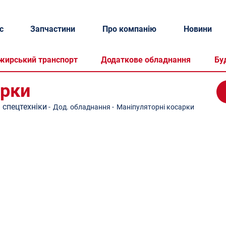
с
Запчастини
Про компанію
Новини
жирський транспорт
Додаткове обладнання
Бу
арки
 спецтехніки
-
Дод. обладнання
-
Маніпуляторні косарки