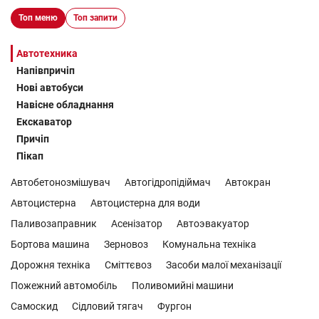
Топ меню
Топ запити
Автотехника
Напівпричіп
Нові автобуси
Навісне обладнання
Екскаватор
Причіп
Пікап
Автобетонозмішувач
Автогідропідіймач
Автокран
Автоцистерна
Автоцистерна для води
Паливозаправник
Асенізатор
Автоэвакуатор
Бортова машина
Зерновоз
Комунальна техніка
Дорожня техніка
Сміттєвоз
Засоби малої механізації
Пожежний автомобіль
Поливомийні машини
Самоскид
Сідловий тягач
Фургон