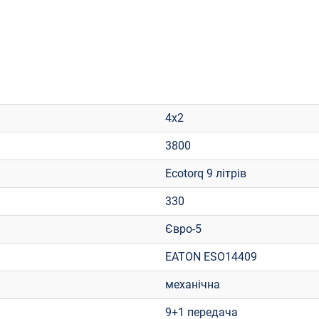
4x2
3800
Ecotorq 9 літрів
330
Євро-5
EATON ESO14409
механічна
9+1 передача