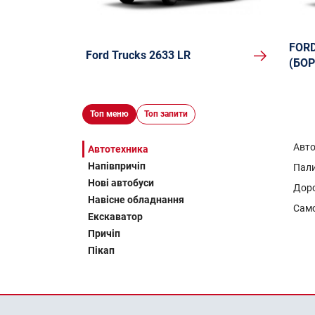
FORD
Ford Trucks 2633 LR
(БОР
Топ меню
Топ запити
Авт
Автотехника
Напівпричіп
Пал
Нові автобуси
Доро
Навісне обладнання
Сам
Екскаватор
Причіп
Пікап