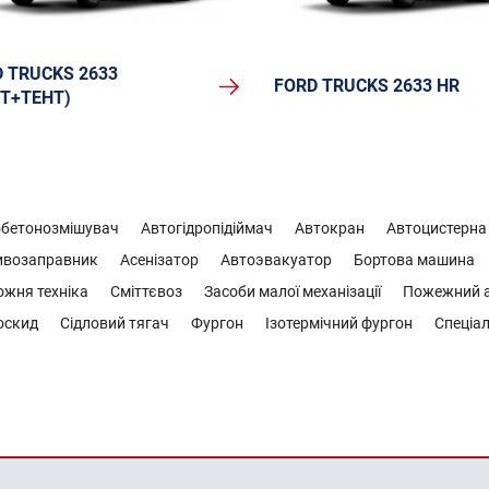
 TRUCKS 2633
FORD TRUCKS 2633 HR
Т+ТЕНТ)
обетонозмішувач
Автогідропідіймач
Автокран
Автоцистерна
ивозаправник
Асенізатор
Автоэвакуатор
Бортова машина
жня техніка
Сміттєвоз
Засоби малої механізації
Пожежний а
оскид
Сідловий тягач
Фургон
Ізотермічний фургон
Спеціал