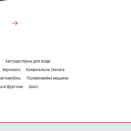
Автоцистерна для води
Зерновоз
Комунальна техніка
втомобіль
Поливомийні машини
ьні фургони
Шасі