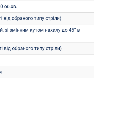
00 об.хв.
і від обраного типу стріли)
, зі змінним кутом нахилу до 45° в
і від обраного типу стріли)
м