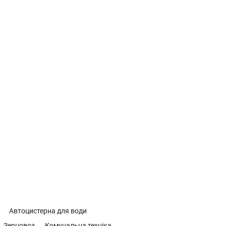
Автоцистерна для води
Зерновоз
Комунальна техніка