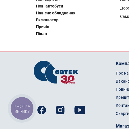
Нові автобуси
Доро
Навісне обладнання
Сам
Екскаватор
Причіп
Пікап
Компа
Про на
Ваканс
Новин
Кредит
Конта
КНОПКА
ЗВ'ЯЗКУ
Скарги
Мага