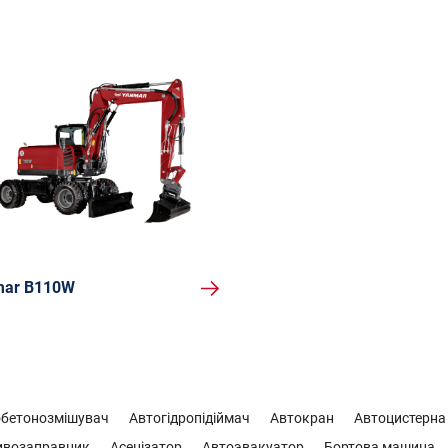
ar B110W
обетонозмішувач
Автогідропідіймач
Автокран
Автоцистерна
ивозаправник
Асенізатор
Автоэвакуатор
Бортова машина