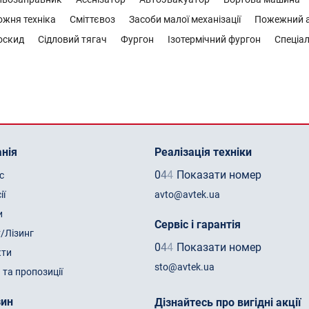
жня техніка
Сміттєвоз
Засоби малої механізації
Пожежний а
оскид
Сідловий тягач
Фургон
Ізотермічний фургон
Спеціал
нія
Реалізація техніки
0
4
4
Показати номер
с
ії
avto@avtek.ua
и
Сервіс і гарантія
/Лізинг
0
4
4
Показати номер
кти
sto@avtek.ua
 та пропозиції
зин
Дізнайтесь про вигідні акції