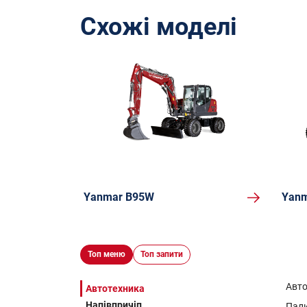
Схожі моделі
Yanmar B95W
Yanm
Топ меню
Топ запити
Авт
Автотехника
Напівпричіп
Пал