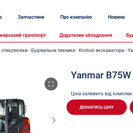
с
Запчастини
Про компанію
Новини
жирський транспорт
Додаткове обладнання
Бу
 спецтехніки
Будівельна техника
Колісні екскаватори
Y
-
-
-
Yanmar B75W
Ціна залежить від комплект
ДІЗНАТИСЬ ЦІНУ