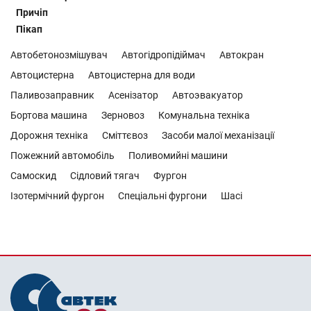
Причіп
Пікап
Автобетонозмішувач
Автогідропідіймач
Автокран
Автоцистерна
Автоцистерна для води
Паливозаправник
Асенізатор
Автоэвакуатор
Бортова машина
Зерновоз
Комунальна техніка
Дорожня техніка
Сміттєвоз
Засоби малої механізації
Пожежний автомобіль
Поливомийні машини
Самоскид
Сідловий тягач
Фургон
Ізотермічний фургон
Спеціальні фургони
Шасі