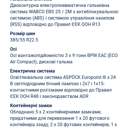
Двоконтурна електропневматична гальмівна
система WABCO EBS 2S / 2M з антиблокувальною
системою (ABS) і системою управління нахилом
(RSS) відповідно до Правил ЄЕК ООН R13
Розмір шин
385/55 R22.5
Осі
Осі вантажопідйомністю 3 x 9 тонн BPW EAC (ECO
Air Compact), дискові гальма
Електрична система
Освітлювальна система ASPÖCK Europoint III з 24
В світлодіодним бічний лампою і 2x7 і 1x15-
контактними роз'ємами відповідно до Правил
ЄЕК ООН R48 і законодавством ADR
Контейнерні замки
Обладнано 5 x 2 контейнерними замками,
придатними для перевезення 1 x 20 футового
контейнера ззаду, 2 x 20 футових контейнерів, 1 x