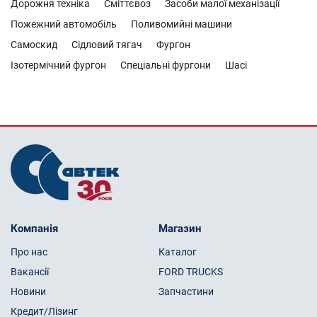
Дорожня техніка
Сміттєвоз
Засоби малої механізації
Пожежний автомобіль
Поливомийні машини
Самоскид
Сідловий тягач
Фургон
Ізотермічний фургон
Спеціальні фургони
Шасі
Компанія
Магазин
Про нас
Каталог
Вакансії
FORD TRUCKS
Новини
Запчастини
Кредит/Лізинг