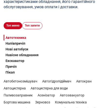
характеристиками обладнання, його гарантійного
обслуговування, умов оплати і доставки.
Топ меню
Топ запити
Автотехника
Напівпричіп
Нові автобуси
Навісне обладнання
Екскаватор
Причіп
Пікап
Автобетонозмішувач
Автогідропідіймач
Автокран
Автоцистерна
Автоцистерна для води
Паливозаправник
Асенізатор
Автоэвакуатор
Бортова машина
Зерновоз
Комунальна техніка