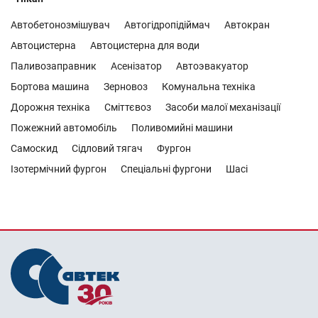
Автобетонозмішувач
Автогідропідіймач
Автокран
Автоцистерна
Автоцистерна для води
Паливозаправник
Асенізатор
Автоэвакуатор
Бортова машина
Зерновоз
Комунальна техніка
Дорожня техніка
Сміттєвоз
Засоби малої механізації
Пожежний автомобіль
Поливомийні машини
Самоскид
Сідловий тягач
Фургон
Ізотермічний фургон
Спеціальні фургони
Шасі