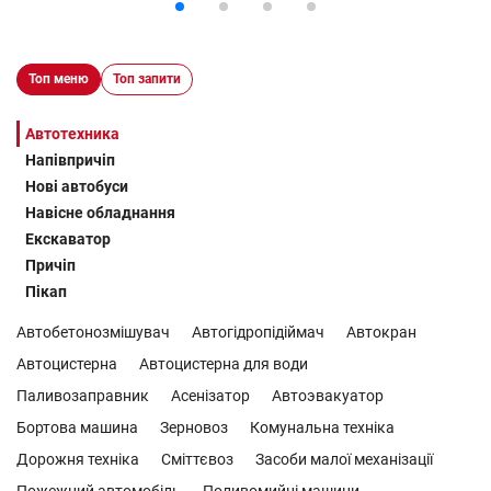
Топ меню
Топ запити
Автотехника
Напівпричіп
Нові автобуси
Навісне обладнання
Екскаватор
Причіп
Пікап
Автобетонозмішувач
Автогідропідіймач
Автокран
Автоцистерна
Автоцистерна для води
Паливозаправник
Асенізатор
Автоэвакуатор
Бортова машина
Зерновоз
Комунальна техніка
Дорожня техніка
Сміттєвоз
Засоби малої механізації