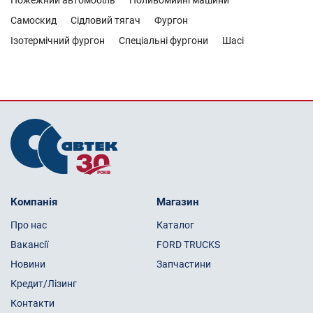
Пожежний автомобіль
Поливомийні машини
Самоскид
Сідловий тягач
Фургон
Ізотермічний фургон
Спеціальні фургони
Шасі
Компанія
Магазин
Про нас
Каталог
Вакансії
FORD TRUCKS
Новини
Запчастини
Кредит/Лізинг
Контакти