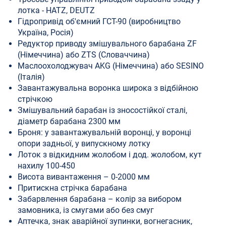
лотка - HATZ, DEUTZ
Гідропривід об'ємний ГСТ-90 (виробництво
Україна, Росія)
Редуктор приводу змішувального барабана ZF
(Німеччина) або ZTS (Словаччина)
Маслоохолоджувач AKG (Німеччина) або SESINO
(Італія)
Завантажувальна воронка широка з відбійною
стрічкою
Змішувальний барабан із зносостійкої сталі,
діаметр барабана 2300 мм
Броня: у завантажувальній воронці, у воронці
опори задньої, у випускному лотку
Лоток з відкидним жолобом і дод. жолобом, кут
нахилу 100-450
Висота вивантаження – 0-2000 мм
Притискна стрічка барабана
Забарвлення барабана – колір за вибором
замовника, із смугами або без смуг
Аптечка, знак аварійної зупинки, вогнегасник,