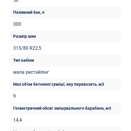
50
300
315/80 R22,5
мала рестайлінг
9
14,4