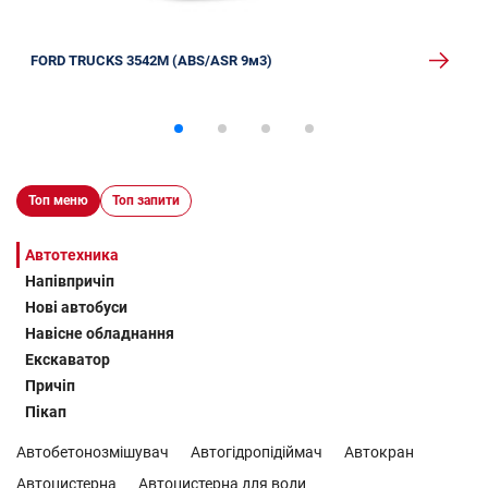
FORD TRUCKS 3542M (ABS/ASR 9м3)
Топ меню
Топ запити
Автотехника
Напівпричіп
Нові автобуси
Навісне обладнання
Екскаватор
Причіп
Пікап
Автобетонозмішувач
Автогідропідіймач
Автокран
Автоцистерна
Автоцистерна для води