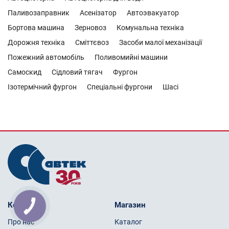
Паливозаправник
Асенізатор
Автоэвакуатор
Бортова машина
Зерновоз
Комунальна техніка
Дорожня техніка
Сміттєвоз
Засоби малої механізації
Пожежний автомобіль
Поливомийні машини
Самоскид
Сідловий тягач
Фургон
Ізотермічний фургон
Спеціальні фургони
Шасі
Компанія
Магазин
Про нас
Каталог