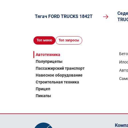
Седе
Тягач FORD TRUCKS 1842T
TRUC
Топ меню
Топ запросы
Бет
Автотехника
Полуприцепы
Ило
Пассажирский транспорт
Авто
Навесное оборудование
Сам
Строительная техника
Прицеп
Пикапы
Комп