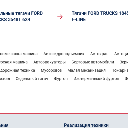
льные тягачи FORD
Тягачи FORD TRUCKS 184
KS 3548Т 6X4
F-LINE
ономешалка машина
Автогидроподъемник
Автокран
Автоци
сосная машина
Автоэвакуаторы
Бортовые автомобили
Зер
дорожная техника
Мусоровоз
Малая механизация
Пожарн
освал
Седельный тягач
Фургон
Изотермический фургон
Ф
ания
Реализация техники