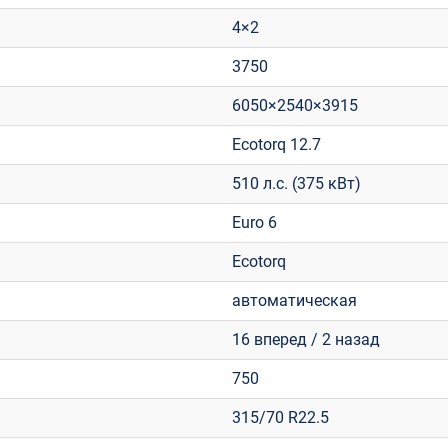
4×2
3750
6050×2540×3915
Ecotorq 12.7
510 л.с. (375 кВт)
Euro 6
Ecotorq
автоматическая
16 вперед / 2 назад
750
315/70 R22.5