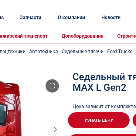
ис
Запчасти
О компании
Новости
ажирский транспорт
Допоборудования
Строите
спецтехники
Автотехника
Седельные тягачи
Ford Trucks
-
-
-
-
Седельный тяг
MAX L Gen2
Цена зависит от комплект
УЗНАТЬ ЦЕНУ