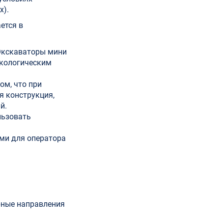
х).
ется в
 Экскаваторы мини
экологическим
ом, что при
я конструкция,
й.
льзовать
ми для оператора
рные направления