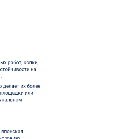
х работ, копки,
устойчивости на
.
 делает их более
йплощадки или
мунальном
 японская
 условиях