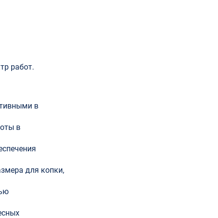
тр работ.
ктивными в
оты в
еспечения
змера для копки,
щью
есных