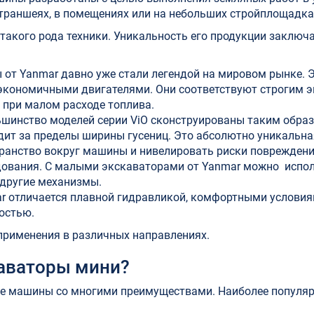
в траншеях, в помещениях или на небольших стройплощадка
такого рода техники. Уникальность его продукции заключа
 от Yanmar давно уже стали легендой на мировом рынке.
кономичными двигателями. Они соответствуют строгим 
при малом расходе топлива.
ольшинство моделей серии ViO сконструированы таким образ
дит за пределы ширины гусениц. Это абсолютно уникальна
ранство вокруг машины и нивелировать риски повреждени
дования. С малыми экскаваторами от Yanmar можно испо
 другие механизмы.
r отличается плавной гидравликой, комфортными условия
остью.
рименения в различных направлениях.
каваторы мини?
е машины со многими преимуществами. Наиболее популя