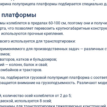
ширина полуприцепа платформы подбирается специально дл
а платформы
 колеблется в пределах 60-100 см, поэтому они и получи
рта, что позволяет перевозить крупногабаритные констру
 используются прочные крепления.
сего используется для транспортировки:
применяемого для производственных задач — различных с
измов;
аторов, катков и бульдозеров;
й — колонн, балок и свай;
комбайнов и тракторов.
руза, подбирается грузовой полуприцеп платформа с соотв
бращается внимание на грузоподъемность. Различают мод
 количество осей колеблется от 2 до 5;
еской, используется 8 осей;
значены для транспортировки тяжеловесных конструкций б