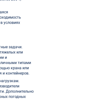
шаяся
роходимость
в условиях
тные задачи.
 тяжелых или
ии и
азличными типами
мощью крана или
я и контейнеров.
нагрузкам.
изводители
ти. Дополнительно
ожных погодных