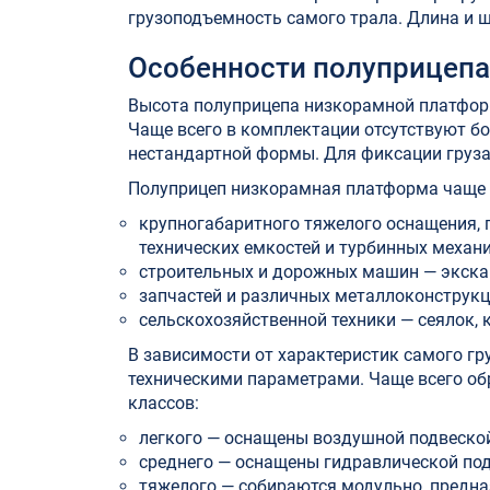
грузоподъемность самого трала. Длина и 
Особенности полуприцеп
Высота полуприцепа низкорамной платформы
Чаще всего в комплектации отсутствуют бо
нестандартной формы. Для фиксации груза
Полуприцеп низкорамная платформа чаще в
крупногабаритного тяжелого оснащения, 
технических емкостей и турбинных механ
строительных и дорожных машин — экскав
запчастей и различных металлоконструкци
сельскохозяйственной техники — сеялок, 
В зависимости от характеристик самого г
техническими параметрами. Чаще всего о
классов:
легкого — оснащены воздушной подвеской,
среднего — оснащены гидравлической подв
тяжелого — собираются модульно, предна