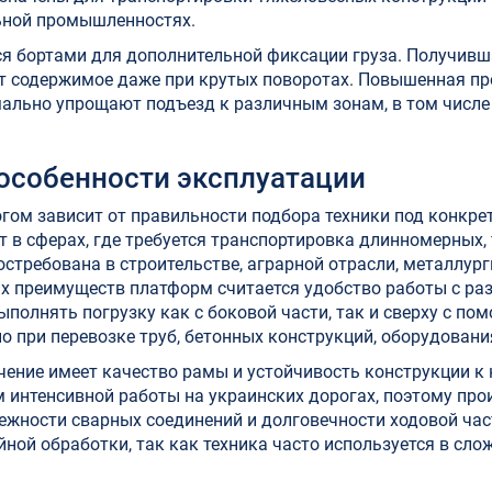
льной промышленностях.
я бортами для дополнительной фиксации груза. Получив
т содержимое даже при крутых поворотах. Повышенная п
льно упрощают подъезд к различным зонам, в том числе 
особенности эксплуатации
гом зависит от правильности подбора техники под конкре
 в сферах, где требуется транспортировка длинномерных,
остребована в строительстве, аграрной отрасли, металлург
х преимуществ платформ считается удобство работы с р
ыполнять погрузку как с боковой части, так и сверху с по
о при перевозке труб, бетонных конструкций, оборудовани
ение имеет качество рамы и устойчивость конструкции к 
 интенсивной работы на украинских дорогах, поэтому про
ежности сварных соединений и долговечности ходовой час
ной обработки, так как техника часто используется в сл