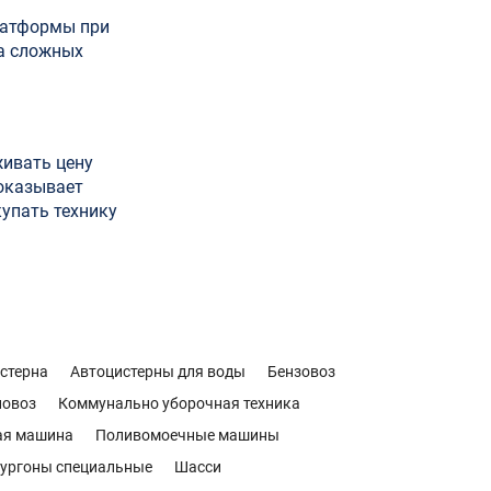
платформы при
на сложных
живать цену
оказывает
купать технику
стерна
Автоцистерны для воды
Бензовоз
новоз
Коммунально уборочная техника
ая машина
Поливомоечные машины
ургоны специальные
Шасси