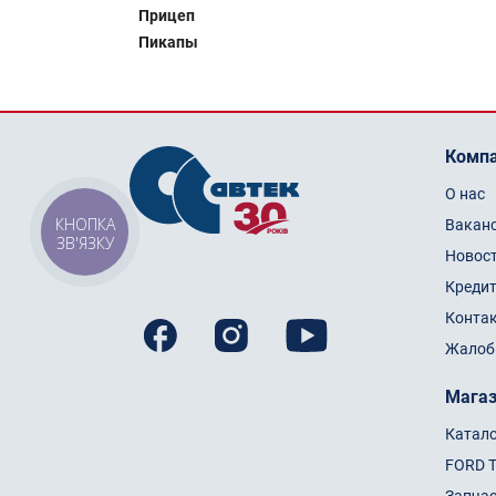
Прицеп
Пикапы
Комп
О нас
КНОПКА
Вакан
ЗВ'ЯЗКУ
Новос
Креди
Конта
Жалоб
Мага
Катал
FORD 