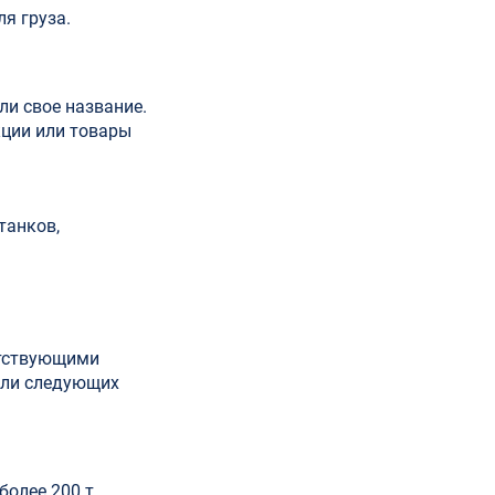
я груза.
ли свое название.
кции или товары
танков,
етствующими
ели следующих
олее 200 т,