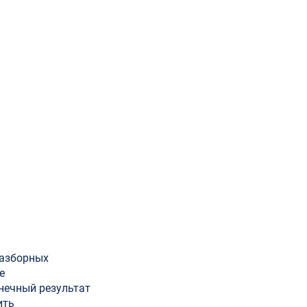
разборных
е
онечный результат
ить