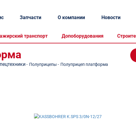
ис
Запчасти
О компании
Новости
ажирский транспорт
Допоборудования
Строите
орма
спецтехники
-
Полуприцепы
-
Полуприцеп платформа