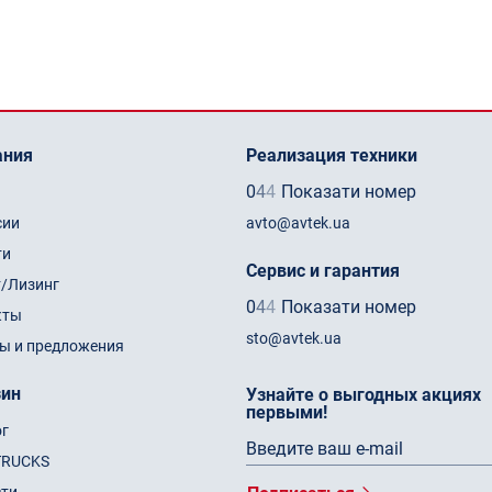
ания
Реализация техники
0
4
4
Показати номер
сии
avto@avtek.ua
ти
Сервис и гарантия
т/Лизинг
0
4
4
Показати номер
кты
sto@avtek.ua
ы и предложения
зин
Узнайте о выгодных акциях
первыми!
ог
TRUCKS