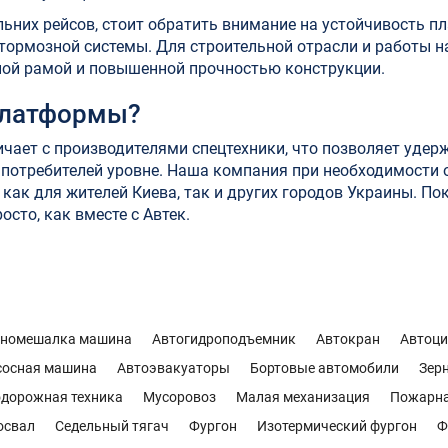
льних рейсов, стоит обратить внимание на устойчивость 
 тормозной системы. Для строительной отрасли и работы 
ной рамой и повышенной прочностью конструкции.
платформы?
чает с производителями спецтехники, что позволяет удер
потребителей уровне. Наша компания при необходимости 
как для жителей Киева, так и других городов Украины. По
осто, как вместе с Автек.
ономешалка машина
Автогидроподъемник
Автокран
Автоци
сосная машина
Автоэвакуаторы
Бортовые автомобили
Зер
дорожная техника
Мусоровоз
Малая механизация
Пожарн
освал
Седельный тягач
Фургон
Изотермический фургон
Ф