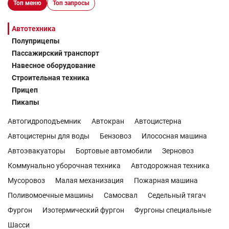
Топ меню
Топ запросы
Автотехника
Полуприцепы
Пассажирский транспорт
Навесное оборудование
Строительная техника
Прицеп
Пикапы
Автогидроподъемник
Автокран
Автоцистерна
Автоцистерны для воды
Бензовоз
Илососная машина
Автоэвакуаторы
Бортовые автомобили
Зерновоз
Коммунально уборочная техника
Автодорожная техника
Мусоровоз
Малая механизация
Пожарная машина
Поливомоечные машины
Самосвал
Седельный тягач
Фургон
Изотермический фургон
Фургоны специальные
Шасси