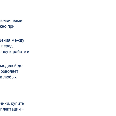
ономичными
жно при
ещения между
 перед
вку к работе и
 моделей до
позволяет
на любых
чики, купить
мплектации –