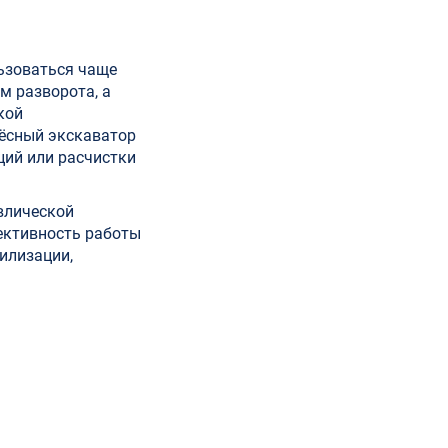
льзоваться чаще
м разворота, а
кой
лёсный экскаватор
ций или расчистки
влической
ективность работы
илизации,