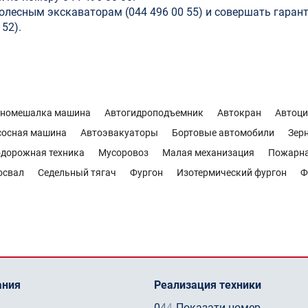
колесным экскаваторам (044 496 00 55) и совершать гарант
52).
ономешалка машина
Автогидроподъемник
Автокран
Автоци
сосная машина
Автоэвакуаторы
Бортовые автомобили
Зер
дорожная техника
Мусоровоз
Малая механизация
Пожарн
освал
Седельный тягач
Фургон
Изотермический фургон
Ф
ания
Реализация техники
0
4
4
Показати номер