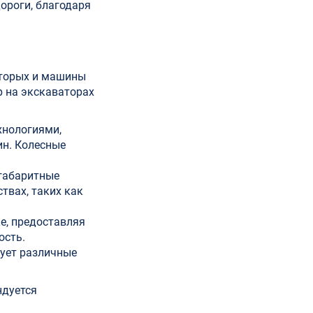
ороги, благодаря
оторых и машины
р на экскаваторах
хнологиями,
н. Колесные
габаритные
твах, таких как
е, предоставляя
ость.
рует различные
ндуется