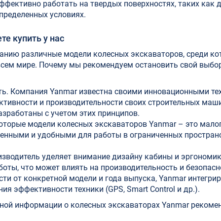
фективно работать на твердых поверхностях, таких как д
определенных условиях.
е купить у нас
манию различные модели колесных экскаваторов, среди к
 всем мире. Почему мы рекомендуем остановить свой выбо
ь.
Компания Yanmar известна своими инновационными те
тивности и производительности своих строительных маши
азработаны с учетом этих принципов.
торые модели колесных экскаваторов Yanmar – это мало
ренными и удобными для работы в ограниченных пространс
зводитель уделяет внимание дизайну кабины и эргономик
оты, что может влиять на производительность и безопасн
сти от конкретной модели и года выпуска, Yanmar интегри
я эффективности техники (GPS, Smart Control и др.).
ьной информации о колесных экскаваторах Yanmar рекоме