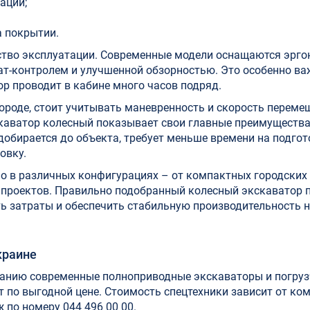
ации;
а покрытии.
ство эксплуатации. Современные модели оснащаются эрг
т-контролем и улучшенной обзорностью. Это особенно ва
ор проводит в кабине много часов подряд.
городе, стоит учитывать маневренность и скорость перем
каватор колесный показывает свои главные преимущества
бирается до объекта, требует меньше времени на подгото
овку.
о в различных конфигурациях – от компактных городских
проектов. Правильно подобранный колесный экскаватор 
ь затраты и обеспечить стабильную производительность 
краине
анию современные полноприводные экскаваторы и погруз
т по выгодной цене. Стоимость спецтехники зависит от ко
 по номеру 044 496 00 00.