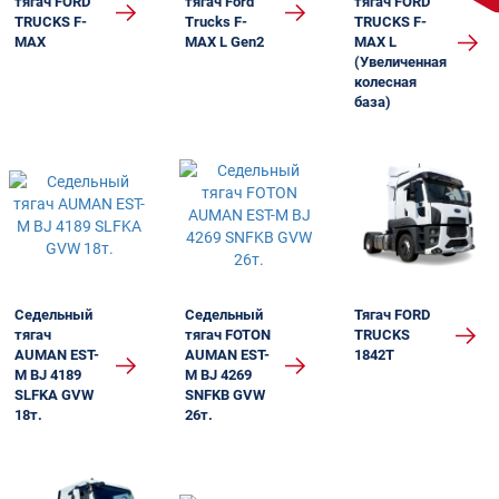
тягач FORD
тягач Ford
тягач FORD
TRUCKS F-
Trucks F-
TRUCKS F-
MAX
MAX L Gen2
MAX L
(Увеличенная
колесная
база)
Седельный
Седельный
Тягач FORD
тягач
тягач FOTON
TRUCKS
AUMAN EST-
AUMAN EST-
1842T
M BJ 4189
M BJ 4269
SLFKA GVW
SNFKB GVW
18т.
26т.