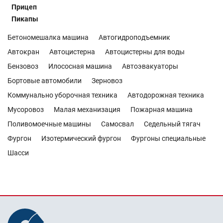
Прицеп
Пикапы
Бетономешалка машина
Автогидроподъемник
Автокран
Автоцистерна
Автоцистерны для воды
Бензовоз
Илососная машина
Автоэвакуаторы
Бортовые автомобили
Зерновоз
Коммунально уборочная техника
Автодорожная техника
Мусоровоз
Малая механизация
Пожарная машина
Поливомоечные машины
Самосвал
Седельный тягач
Фургон
Изотермический фургон
Фургоны специальные
Шасси