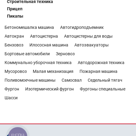
Строительная техника
Прицеп
Пикапы
Бетономешалка машина
Автогидроподъемник
Автокран
Автоцистерна
Автоцистерны для воды
Бензовоз
Илососная машина
Автоэвакуаторы
Бортовые автомобили
Зерновоз
Коммунально уборочная техника
Автодорожная техника
Мусоровоз
Малая механизация
Пожарная машина
Поливомоечные машины
Самосвал
Седельный тягач
Фургон
Изотермический фургон
Фургоны специальные
Шасси
КНОПКА