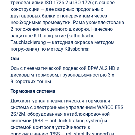
требованиями ISO 1726-2 и ISO 1726; в основе
конструкции — две сварных продольных
двутавровых балки с поперечинами через
необходимые промежутки. Рама укомплектована
2 положениями сцепного шкворня. Нанесено
защитное KTL-покрытие (kathodische
Tauchlackierung — катодная окраска методом
погружения) по методу Kässbohrer.
Оси
Ось с пневматической подвеской BPW AL2 HD и
дисковым тормозом, грузоподъемностью 3 x
9 коротких тонны
Тормозная система
Двухконтурная пневматическая тормозная
система с электронным управлением WABCO EBS
2S/2M, оборудованная антиблокировочной
системой (ABS — anti-lock braking system) и
системой контроля устойчивости к
опрокидыванию (RSS — roll stability support) в