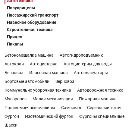
Автотехника
Полуприцепы
Пассажирский транспорт
Навесное оборудование
Строительная техника
Прицеп
Пикапы
Бетономешалка машина
Автогидроподъемник
Автокран
Автоцистерна
Автоцистерны для воды
Бензовоз
Илососная машина
Автоэвакуаторы
Бортовые автомобили
Зерновоз
Коммунально уборочная техника
Автодорожная техника
Мусоровоз
Малая механизация
Пожарная машина
Поливомоечные машины
Самосвал
Седельный тягач
Фургон
Изотермический фургон
Фургоны специальные
Шасси