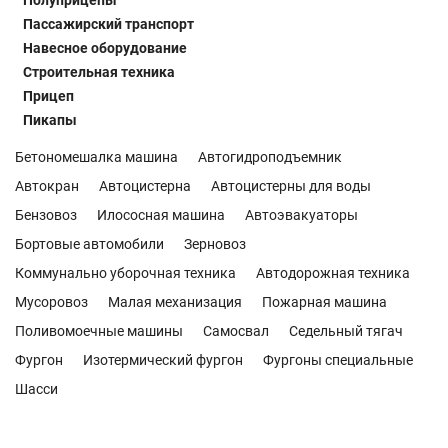
Полуприцепы
Пассажирский транспорт
Навесное оборудование
Строительная техника
Прицеп
Пикапы
Бетономешалка машина
Автогидроподъемник
Автокран
Автоцистерна
Автоцистерны для воды
Бензовоз
Илососная машина
Автоэвакуаторы
Бортовые автомобили
Зерновоз
Коммунально уборочная техника
Автодорожная техника
Мусоровоз
Малая механизация
Пожарная машина
Поливомоечные машины
Самосвал
Седельный тягач
Фургон
Изотермический фургон
Фургоны специальные
Шасси