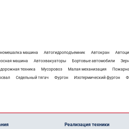
ономешалка машина
Автогидроподъемник
Автокран
Автоци
сосная машина
Автоэвакуаторы
Бортовые автомобили
Зер
дорожная техника
Мусоровоз
Малая механизация
Пожарн
освал
Седельный тягач
Фургон
Изотермический фургон
Ф
ания
Реализация техники