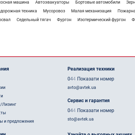
сосная машина
Автоэвакуаторы
Бортовые автомобили
Зер
дорожная техника
Мусоровоз
Малая механизация
Пожарн
освал
Седельный тягач
Фургон
Изотермический фургон
Ф
ания
Реализация техники
0
4
4
Показати номер
сии
avto@avtek.ua
ти
Сервис и гарантия
т/Лизинг
0
4
4
Показати номер
кты
sto@avtek.ua
ы и предложения
зин
Узнайте о выгодных акциях