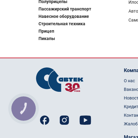
Полуприцепы
Ило
Пассажирский транспорт
Авто
Навесное оборудование
Сам
Строительная техника
Прицеп
Пикапы
Комп
О нас
Вакан
Новос
Креди
КНОПКА
ЗВ'ЯЗКУ
Конта
Жалоб
Мага