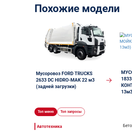
Похожие модели
МУС
Мусоровоз FORD TRUCKS
1833
2633 DC HIDRO-MAK 22 м3
КОНТ
(задней загрузки)
13м3
Топ меню
Топ запросы
Бет
Автотехника