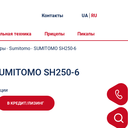
Контакты
UA
RU
льная техника
Прицепы
Пикапы
оры
Sumitomo
SUMITOMO SH250-6
-
-
SUMITOMO SH250-6
ации
В КРЕДИТ/ЛИЗИНГ