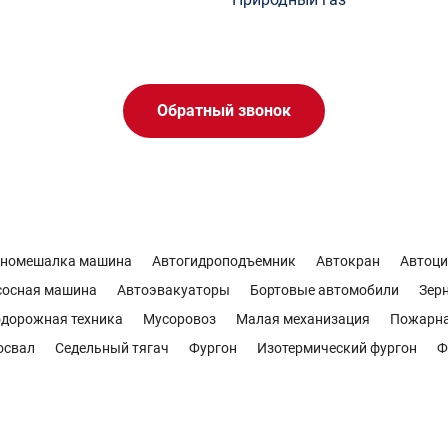
Обратный звонок
ономешалка машина
Автогидроподъемник
Автокран
Автоци
сосная машина
Автоэвакуаторы
Бортовые автомобили
Зер
дорожная техника
Мусоровоз
Малая механизация
Пожарн
освал
Седельный тягач
Фургон
Изотермический фургон
Ф