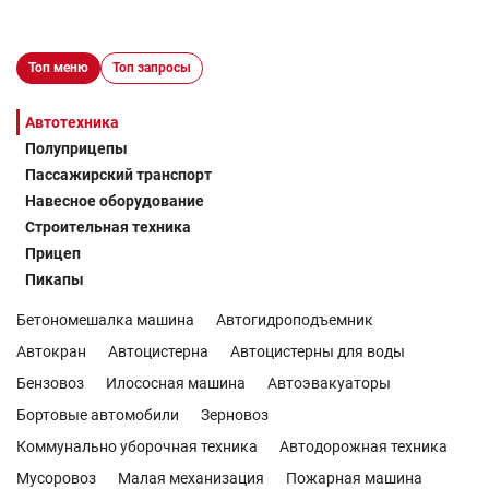
Топ меню
Топ запросы
Автотехника
Полуприцепы
Пассажирский транспорт
Навесное оборудование
Строительная техника
Прицеп
Пикапы
Бетономешалка машина
Автогидроподъемник
Автокран
Автоцистерна
Автоцистерны для воды
Бензовоз
Илососная машина
Автоэвакуаторы
Бортовые автомобили
Зерновоз
Коммунально уборочная техника
Автодорожная техника
Мусоровоз
Малая механизация
Пожарная машина