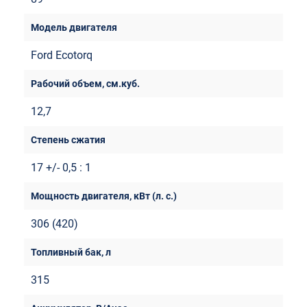
Ford Ecotorq
12,7
17 +/- 0,5 : 1
306 (420)
315