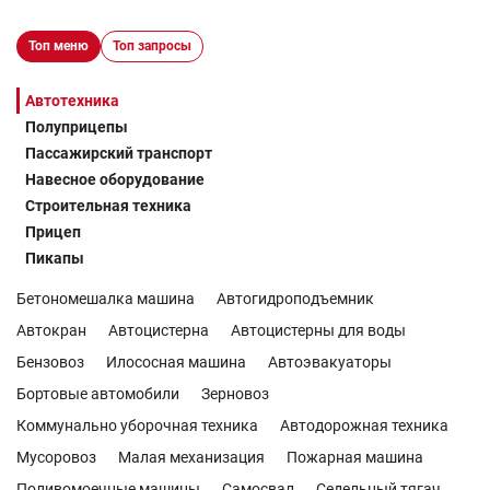
Топ меню
Топ запросы
Автотехника
Полуприцепы
Пассажирский транспорт
Навесное оборудование
Строительная техника
Прицеп
Пикапы
Бетономешалка машина
Автогидроподъемник
Автокран
Автоцистерна
Автоцистерны для воды
Бензовоз
Илососная машина
Автоэвакуаторы
Бортовые автомобили
Зерновоз
Коммунально уборочная техника
Автодорожная техника
Мусоровоз
Малая механизация
Пожарная машина
Поливомоечные машины
Самосвал
Седельный тягач