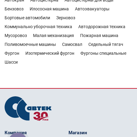
Автокран
Автоцистерна
Автоцистерны для воды
Бензовоз
Илососная машина
Автоэвакуаторы
Бортовые автомобили
Зерновоз
Коммунально уборочная техника
Автодорожная техника
Мусоровоз
Малая механизация
Пожарная машина
Поливомоечные машины
Самосвал
Седельный тягач
Фургон
Изотермический фургон
Фургоны специальные
Шасси
Компания
Магазин