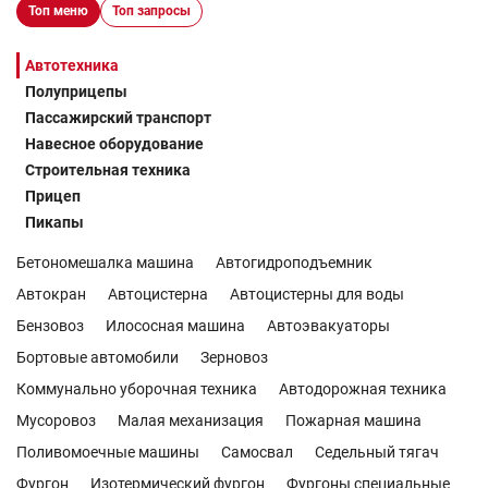
Топ меню
Топ запросы
Автотехника
Полуприцепы
Пассажирский транспорт
Навесное оборудование
Строительная техника
Прицеп
Пикапы
Бетономешалка машина
Автогидроподъемник
Автокран
Автоцистерна
Автоцистерны для воды
Бензовоз
Илососная машина
Автоэвакуаторы
Бортовые автомобили
Зерновоз
Коммунально уборочная техника
Автодорожная техника
Мусоровоз
Малая механизация
Пожарная машина
Поливомоечные машины
Самосвал
Седельный тягач
Фургон
Изотермический фургон
Фургоны специальные