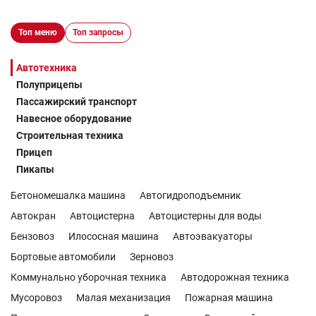
Топ меню
Топ запросы
Автотехника
Полуприцепы
Пассажирский транспорт
Навесное оборудование
Строительная техника
Прицеп
Пикапы
Бетономешалка машина
Автогидроподъемник
Автокран
Автоцистерна
Автоцистерны для воды
Бензовоз
Илососная машина
Автоэвакуаторы
Бортовые автомобили
Зерновоз
Коммунально уборочная техника
Автодорожная техника
Мусоровоз
Малая механизация
Пожарная машина