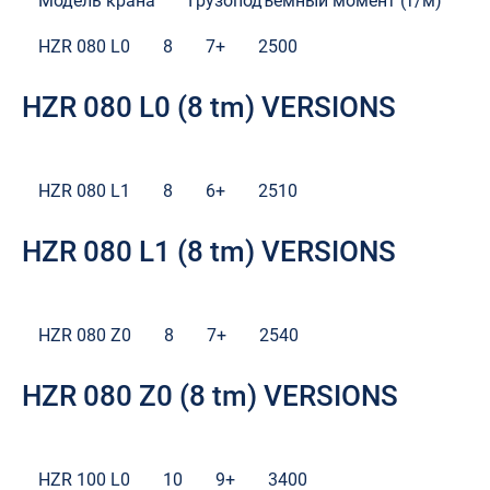
Модель крана
Грузоподъемный момент (т/м)
М
HZR 080 L0
8
7+
2500
HZR 080 L0 (8 tm) VERSIONS
HZR 080 L1
8
6+
2510
HZR 080 L1 (8 tm) VERSIONS
HZR 080 Z0
8
7+
2540
HZR 080 Z0 (8 tm) VERSIONS
HZR 100 L0
10
9+
3400