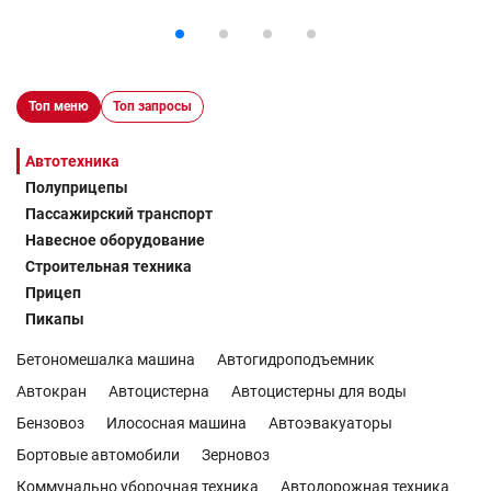
Топ меню
Топ запросы
Автотехника
Полуприцепы
Пассажирский транспорт
Навесное оборудование
Строительная техника
Прицеп
Пикапы
Бетономешалка машина
Автогидроподъемник
Автокран
Автоцистерна
Автоцистерны для воды
Бензовоз
Илососная машина
Автоэвакуаторы
Бортовые автомобили
Зерновоз
Коммунально уборочная техника
Автодорожная техника