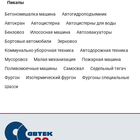
Пикапы
Бетономешалка машина
Автогидроподъемник
Автокран
Автоцистерна
Автоцистерны для воды
Бензовоз
Илососная машина
Автоэвакуаторы
Бортовые автомобили
Зерновоз
Коммунально уборочная техника
Автодорожная техника
Мусоровоз
Малая механизация
Пожарная машина
Поливомоечные машины
Самосвал
Седельный тягач
Фургон
Изотермический фургон
Фургоны специальные
Шасси