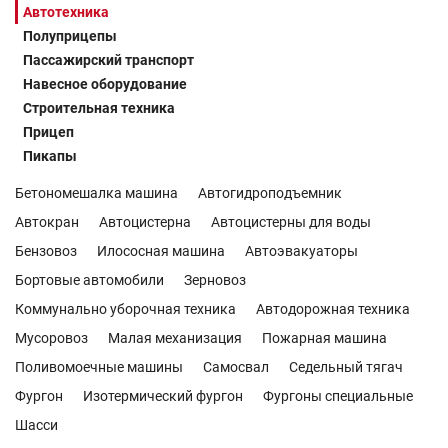
Автотехника
Полуприцепы
Пассажирский транспорт
Навесное оборудование
Строительная техника
Прицеп
Пикапы
Бетономешалка машина
Автогидроподъемник
Автокран
Автоцистерна
Автоцистерны для воды
Бензовоз
Илососная машина
Автоэвакуаторы
Бортовые автомобили
Зерновоз
Коммунально уборочная техника
Автодорожная техника
Мусоровоз
Малая механизация
Пожарная машина
Поливомоечные машины
Самосвал
Седельный тягач
Фургон
Изотермический фургон
Фургоны специальные
Шасси