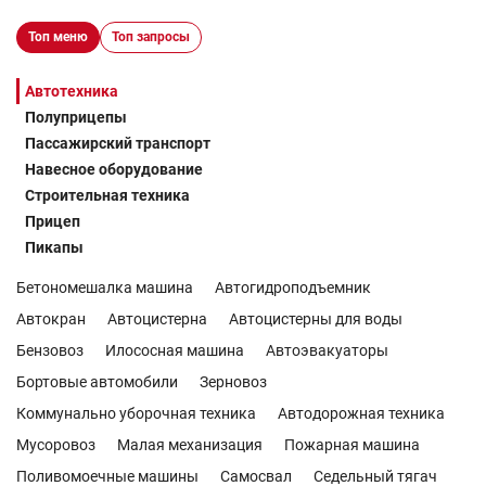
Топ меню
Топ запросы
Автотехника
Полуприцепы
Пассажирский транспорт
Навесное оборудование
Строительная техника
Прицеп
Пикапы
Бетономешалка машина
Автогидроподъемник
Автокран
Автоцистерна
Автоцистерны для воды
Бензовоз
Илососная машина
Автоэвакуаторы
Бортовые автомобили
Зерновоз
Коммунально уборочная техника
Автодорожная техника
Мусоровоз
Малая механизация
Пожарная машина
Поливомоечные машины
Самосвал
Седельный тягач