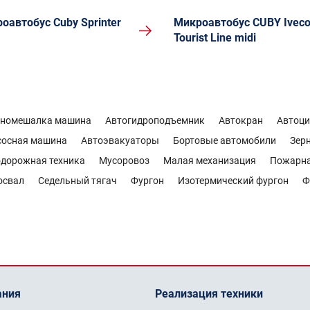
оавтобус Cuby Sprinter
Микроавтобус CUBY Ivec
Tourist Line midi
ономешалка машина
Автогидроподъемник
Автокран
Автоци
сосная машина
Автоэвакуаторы
Бортовые автомобили
Зер
дорожная техника
Мусоровоз
Малая механизация
Пожарн
освал
Седельный тягач
Фургон
Изотермический фургон
Ф
ания
Реализация техники