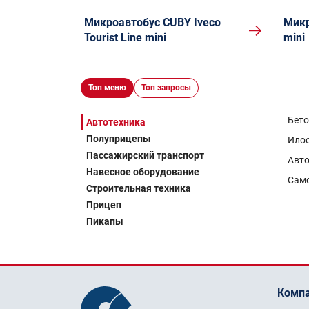
Микроавтобус CUBY Iveco
Микр
Tourist Line mini
mini
Топ меню
Топ запросы
Бет
Автотехника
Полуприцепы
Ило
Пассажирский транспорт
Авто
Навесное оборудование
Сам
Строительная техника
Прицеп
Пикапы
Комп