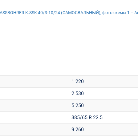
1 220
2 530
5 250
385/65 R 22.5
9 260