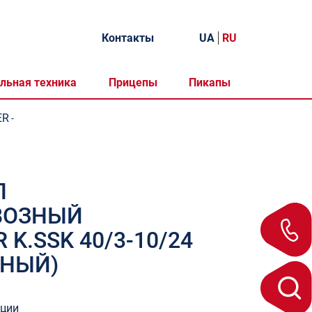
Контакты
UA
RU
льная техника
Прицепы
Пикапы
ER
-
П
ВОЗНЫЙ
K.SSK 40/3-10/24
ЬНЫЙ)
ации