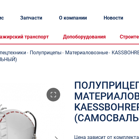
ис
Запчасти
О компании
Новости
ажирский транспорт
Допоборудования
Строите
спецтехники
Полуприцепы
Материаловозные
KASSBOHR
-
-
-
АЛЬНЫЙ)
ПОЛУПРИЦЕ
МАТЕРИАЛО
KAESSBOHRER 
(САМОСВАЛ
Цена зависит от комплект