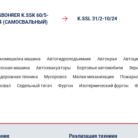
BOHRER K.SSK 60/5-
K.SSL 31/2-10/24
24 (САМОСВАЛЬНЫЙ)
ономешалка машина
Автогидроподъемник
Автокран
Автоци
сосная машина
Автоэвакуаторы
Бортовые автомобили
Зер
дорожная техника
Мусоровоз
Малая механизация
Пожарн
освал
Седельный тягач
Фургон
Изотермический фургон
Ф
ания
Реализация техники