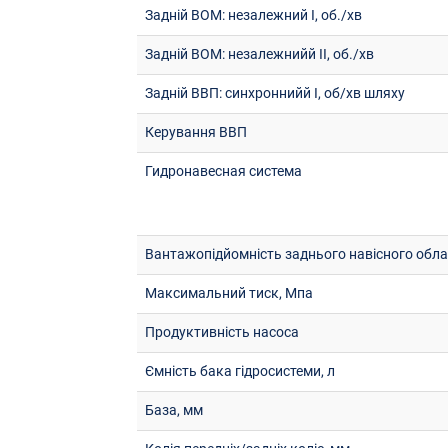
Задній ВОМ: незалежний I, об./хв
Задній ВОМ: незалежнийй II, об./хв
Задній ВВП: синхроннийй I, об/хв шляху
Керування ВВП
Гидронавесная система
Вантажопідйомність заднього навісного облада
Максимальний тиск, Мпа
Продуктивність насоса
Ємність бака гідросистеми, л
База, мм