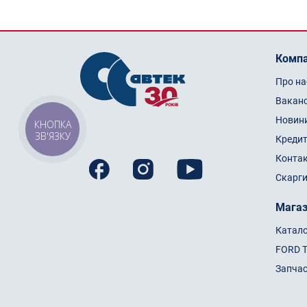
Компа
Про на
Ваканс
Новин
КНОПКА
ЗВ'ЯЗКУ
Кредит
Конта
Скарги
Мага
Катал
FORD 
Запча