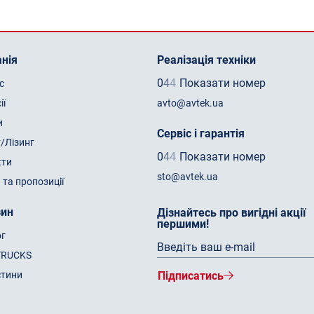
нія
Реалізація техніки
0
4
4
Показати номер
с
ії
avto@avtek.ua
и
Сервіс і гарантія
/Лізинг
0
4
4
Показати номер
кти
sto@avtek.ua
 та пропозиції
зин
Дізнайтесь про вигідні акції
першими!
ог
TRUCKS
стини
Підписатись