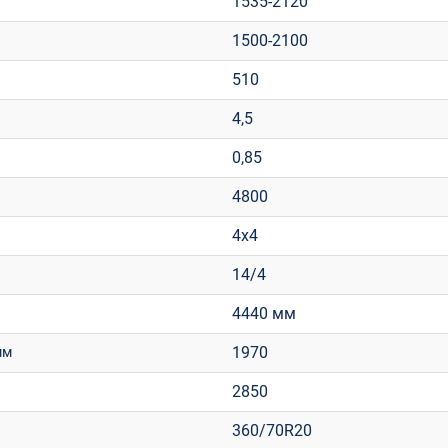
1535-2120
1500-2100
510
4,5
0,85
4800
4х4
14/4
4440 мм
1970
мм
2850
360/70R20