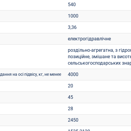
540
1000
3,36
електрогідравлічне
роздільно-агрегатна, з гідр
позиційне, змішане та висо
сельськогосподарських зна
4000
ння на осі підвісу, кг, не менее
20
45
28
2450