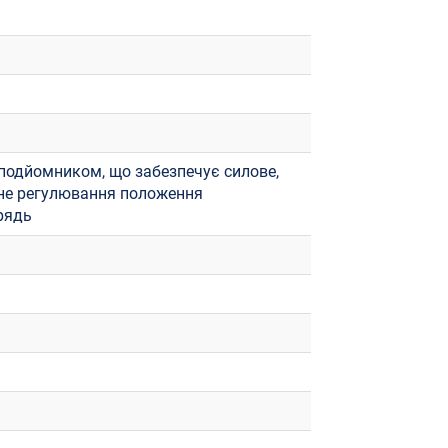
оподйомником, що забезпечує силове,
тне регулювання положення
рядь