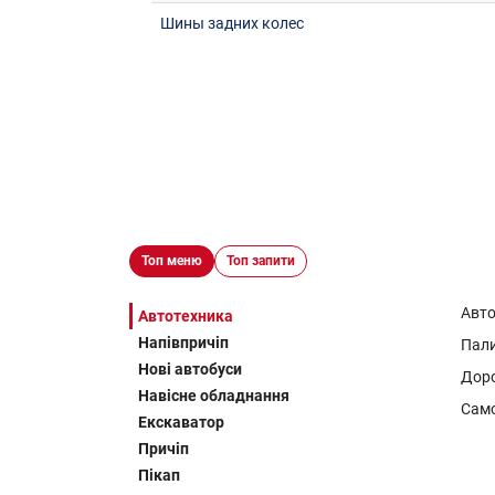
Шины задних колес
Топ меню
Топ запити
Авт
Автотехника
Напівпричіп
Пал
Нові автобуси
Доро
Навісне обладнання
Сам
Екскаватор
Причіп
Пікап