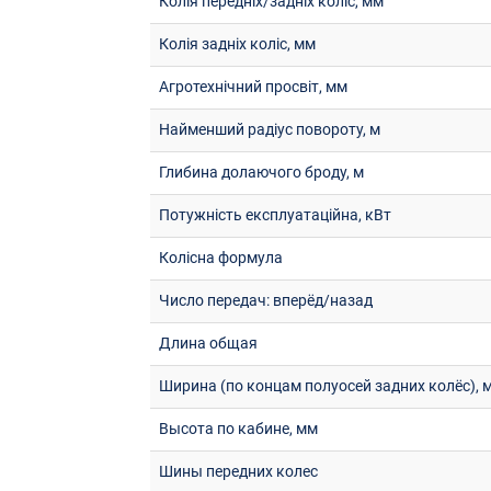
Колія передніх/задніх коліс, мм
Колія задніх коліс, мм
Агротехнічний просвіт, мм
Найменший радіус повороту, м
Глибина долаючого броду, м
Потужність експлуатаційна, кВт
Колісна формула
Число передач: вперёд/назад
Длина общая
Ширина (по концам полуосей задних колёс), 
Высота по кабине, мм
Шины передних колес