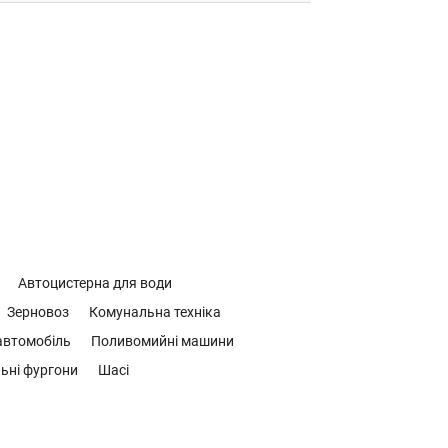
Автоцистерна для води
Зерновоз
Комунальна техніка
втомобіль
Поливомийні машини
ьні фургони
Шасі