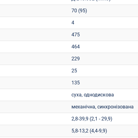
70 (95)
4
475
464
229
25
135
суха, однодискова
механічна, синхронізована
2,8-39,9 (2,1 - 29,9)
5,8-13,2 (4,4-9,9)