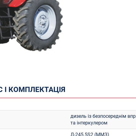
 І КОМПЛЕКТАЦІЯ
дизель із безпосереднім в
та інтеркулером
Д-245.5S2 (ММЗ)