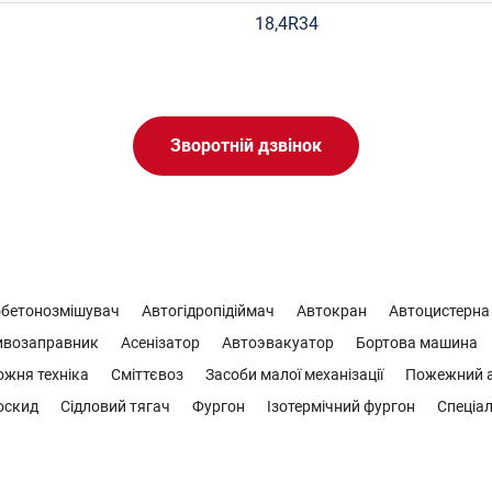
18,4R34
Зворотній дзвінок
обетонозмішувач
Автогідропідіймач
Автокран
Автоцистерна
ивозаправник
Асенізатор
Автоэвакуатор
Бортова машина
жня техніка
Сміттєвоз
Засоби малої механізації
Пожежний а
оскид
Сідловий тягач
Фургон
Ізотермічний фургон
Спеціал