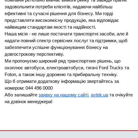
Компанія ретельно вивчає вимоги ринку та завжди прагне
задовольнити потреби клієнтів, надаючи найбільш
ефективні та сучасні рішення для бізнесу. Ми горді
представляти високоякісну продукцію, яка відповідає
найвищим стандартам якості та надійності.
Наша місія - не лише постачати транспортні засоби, але й
надати повний спектр сервісних послуг та підтримки, щоб
забезпечити успішне функціонування бізнесу на
довгострокову перспективу.
Ми пропонуємо широкий ряд транспортних рішень, що
охоплює автобуси, електроавтобуси, тягачі Ford Trucks та
Foton, а також іншу дорожню та прибиральну техніку.
Що б отримати додаткову інформацію звертайтесь за
номером: 044 496 0000
Або залишайте
заявку на нашому сайті
avtek.ua
та очікуйте
на дзвінок менеджера!