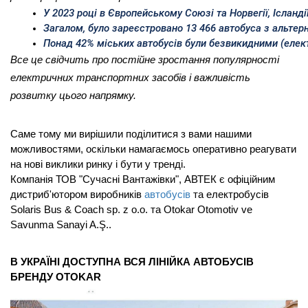
У 2023 році в Європейському Союзі та Норвегії, Ісланд
Загалом, було зареєстровано 13 466 автобуса з альте
Понад 42% міських автобусів були безвикидними (елект
Все це свідчить про постійне зростання популярності
електричних транспортних засобів і важливість
розвитку цього напрямку.
Саме тому ми вирішили поділитися з вами нашими
можливостями, оскільки намагаємось оперативно реагувати
на нові виклики ринку і бути у тренді.
Компанія ТОВ "Сучасні Вантажівки", АВТЕК є офіційним
дистриб'ютором виробників
автобусів
та електробусів
Solaris Bus & Coach sp. z o.o. та Otokar Otomotiv ve
Savunma Sanayi A.Ş..
В УКРАЇНІ ДОСТУПНА ВСЯ ЛІНІЙКА АВТОБУСІВ
БРЕНДУ OTOKAR