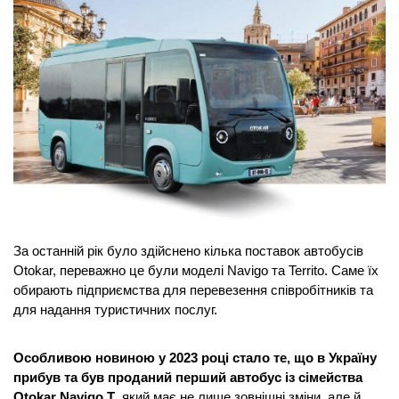
За останній рік було здійснено кілька поставок автобусів
Otokar, переважно це були моделі Navigo та Territo. Саме їх
обирають підприємства для перевезення співробітників та
для надання туристичних послуг.
Особливою новиною у 2023 році стало те, що в Україну
прибув та був проданий перший автобус із сімейства
Otokar Navigo T
, який має не лише зовнішні зміни, але й