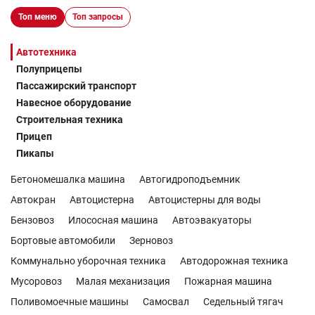
Топ меню
Топ запросы
Автотехника
Полуприцепы
Пассажирский транспорт
Навесное оборудование
Строительная техника
Прицеп
Пикапы
Бетономешалка машина
Автогидроподъемник
Автокран
Автоцистерна
Автоцистерны для воды
Бензовоз
Илососная машина
Автоэвакуаторы
Бортовые автомобили
Зерновоз
Коммунально уборочная техника
Автодорожная техника
Мусоровоз
Малая механизация
Пожарная машина
Поливомоечные машины
Самосвал
Седельный тягач