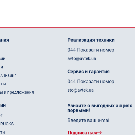
ания
Реализация техники
0
4
4
Показати номер
сии
avto@avtek.ua
ти
Сервис и гарантия
т/Лизинг
0
4
4
Показати номер
кты
sto@avtek.ua
ы и предложения
зин
Узнайте о выгодных акциях
первыми!
ог
TRUCKS
сти
Подписаться