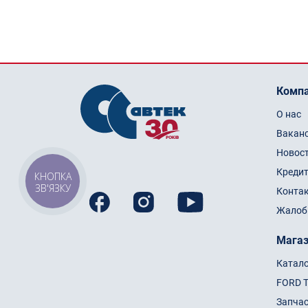
Комп
О нас
Вакан
Новос
Креди
КНОПКА
ЗВ'ЯЗКУ
Конта
Жалоб
Мага
Катал
FORD 
Запча