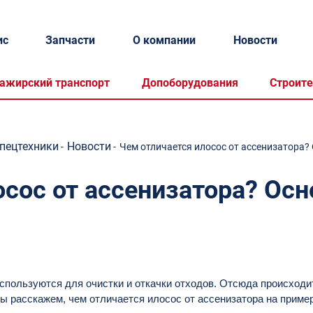
ис
Запчасти
О компании
Новости
ажирский транспорт
Допоборудования
Строите
спецтехники
Новости
-
-
Чем отличается илосос от ассенизатора?
сос от ассенизатора? Осн
спользуются для очистки и откачки отходов. Отсюда происходит
 мы расскажем, чем отличается илосос от ассенизатора на пр