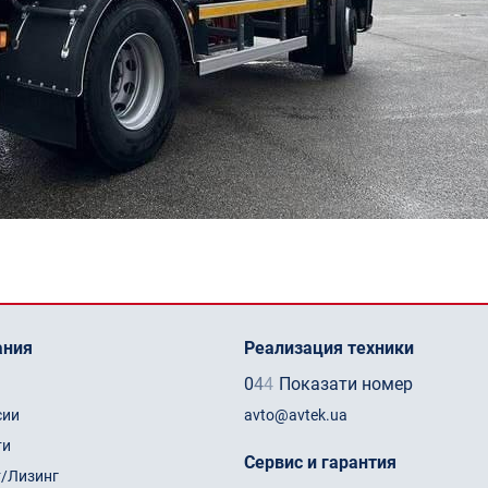
ания
Реализация техники
0
4
4
Показати номер
сии
avto@avtek.ua
ти
Сервис и гарантия
т/Лизинг