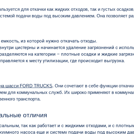
ьзуется для откачки как жидких отходов, так и густых осадков
истемой подачи воды под высоким давлением. Она позволяет ра
емкость, из которой нужно откачать отходы.
внутри цистерны и начинается удаление загрязнений с испо
 разделяются на категории – плотные осадки и жидкие загряз
равляется к месту утилизации, где происходит выгрузка.
 на шасси FORD TRUCKS
. Они сочетают в себе функции откачк
ем для коммунальных служб. Их широко применяют в коммуналь
енного транспорта.
иальные отличия
сальным, так как работает и с жидкими отходами, и с плотным
уумного насоса еще и систему подачи воды под высоким давл