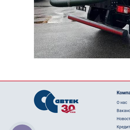
Комп
О нас
Вакан
Новос
Креди