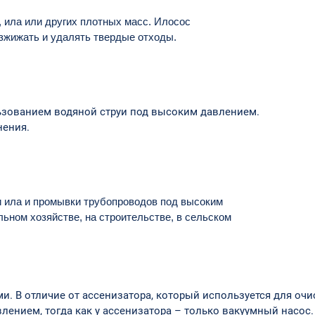
, ила или других плотных масс. Илосос
зжижать и удалять твердые отходы.
льзованием водяной струи под высоким давлением.
нения.
и ила и промывки трубопроводов под высоким
ном хозяйстве, на строительстве, в сельском
и. В отличие от ассенизатора, который используется для очи
ением, тогда как у ассенизатора – только вакуумный насос.