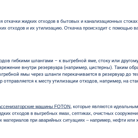
я откачки жидких отходов в бытовых и канализационных стоках,
ких отходов и их утилизацию. Откачка происходит с помощью в
дов гибкими шлангами – к выгребной яме, стоку или другому
зрежение внутри резервуара (например, цистерны). Таким об
ребной ямы через шланги перекачивается в резервуар до тех 
 отправляется к месту утилизации отходов, например, на ста
ассенизаторские машины FOTON
, которые являются идеальным
идких отходов в выгребных ямах, септиках, очистных сооружен
ых материалов при аварийных ситуациях – например, нефти или 