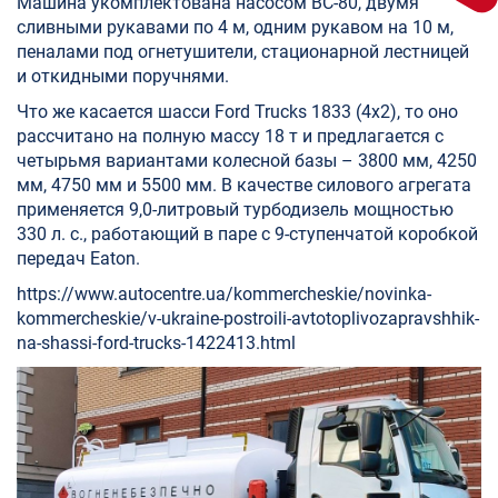
Машина укомплектована насосом ВС-80, двумя
сливными рукавами по 4 м, одним рукавом на 10 м,
пеналами под огнетушители, стационарной лестницей
и откидными поручнями.
Что же касается шасси Ford Trucks 1833 (4х2), то оно
рассчитано на полную массу 18 т и предлагается с
четырьмя вариантами колесной базы – 3800 мм, 4250
мм, 4750 мм и 5500 мм. В качестве силового агрегата
применяется 9,0-литровый турбодизель мощностью
330 л. с., работающий в паре с 9-ступенчатой коробкой
передач Eaton.
https://www.autocentre.ua/kommercheskie/novinka-
kommercheskie/v-ukraine-postroili-avtotoplivozapravshhik-
na-shassi-ford-trucks-1422413.html