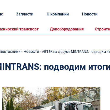
ис
Запчасти
О компании
Новости
ажирский транспорт
Допоборудования
Строите
спецтехники
Новости
-
-
АВТЕК на форуме MINTRANS: подводим и
MINTRANS: подводим итог