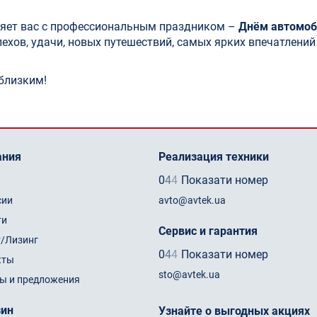
ляет вас с профессиональным праздником –
Днём автомоб
хов, удачи, новых путешествий, самых ярких впечатлений 
 близким!
ания
Реализация техники
0
4
4
Показати номер
сии
avto@avtek.ua
ти
Сервис и гарантия
т/Лизинг
0
4
4
Показати номер
кты
sto@avtek.ua
ы и предложения
зин
Узнайте о выгодных акциях