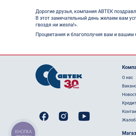
Дорогие друзья, компания АВТЕК поздрав
В этот замечательный день желаем вам успе
гвоздя ни жезла!».
Процветания и благополучия вам и вашим
Комп
О нас
Вакан
Новос
Креди
Конта
Жалоб
КНОПКА
Мага