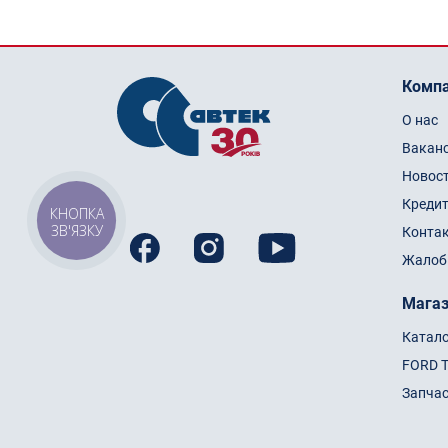
Комп
О нас
Вакан
Новос
Креди
КНОПКА
ЗВ'ЯЗКУ
Конта
Жалоб
Мага
Катал
FORD 
Запча