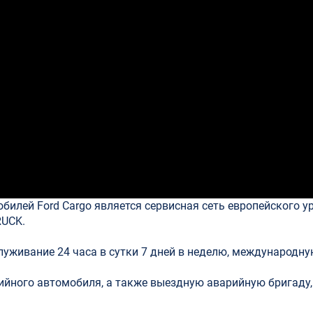
илей Ford Cargo является сервисная сеть европейского у
RUCK.
луживание 24 часа в сутки 7 дней в неделю, международн
ийного автомобиля, а также выездную аварийную бригаду