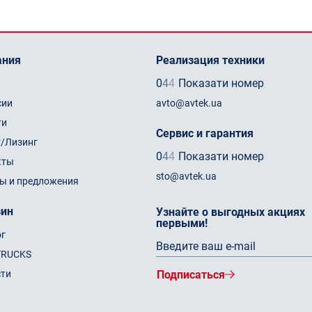
ания
Реализация техники
0
4
4
Показати номер
сии
avto@avtek.ua
ти
Сервис и гарантия
т/Лизинг
0
4
4
Показати номер
кты
sto@avtek.ua
ы и предложения
зин
Узнайте о выгодных акциях
первыми!
ог
TRUCKS
сти
Подписаться