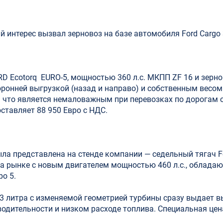
интерес вызвал зерновоз на базе автомобиля Ford Cargo 
D Ecotorq EURO-5, мощностью 360 л.с. МКПП ZF 16 и зер
оронней выгрузкой (назад и направо) и собственным весом 
т, что является немаловажным при перевозках по дорогам
ставляет 88 950 Евро с НДС.
ла представлена на стенде компании — cедельный тягач Fo
а рынке с новым двигателем мощностью 460 л.с., облада
о 5.
 литра с изменяемой геометрией турбины сразу выдает в
зводительности и низком расходе топлива. Специальная цен