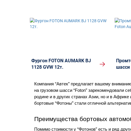
Фургон FOTON AUMARK BJ
Промт
1128 GVW 12т.
шасси 
Компания “Автек” предлагает вашему вниманию
на грузовом шасси “Foton” зарекомендовали се
родине и в других странах Азии, но и в Африк
бортовые “Фотоны” стали отличной альтернати
Преимущества бортовых автомоб
Помимо стоимости у “Фотонов” есть и ряд друг