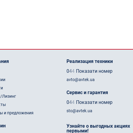
ания
Реализация техники
0
4
4
Показати номер
сии
avto@avtek.ua
ти
Сервис и гарантия
т/Лизинг
0
4
4
Показати номер
кты
sto@avtek.ua
ы и предложения
зин
Узнайте о выгодных акциях
первыми!