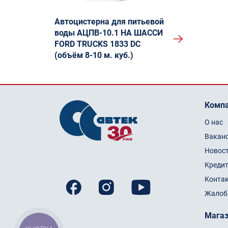
Автоцистерна для питьевой
воды АЦПВ-10.1 НА ШАССИ
FORD TRUCKS 1833 DC
(объём 8-10 м. куб.)
Комп
О нас
Вакан
Новос
Креди
Конта
Жалоб
Мага