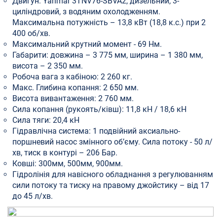
Двигун: Yanmar 3TNV76-SBVA2, дизельний, 3-
циліндровий, з водяним охолодженням.
Максимальна потужність – 13,8 кВт (18,8 к.с.) при 2
400 об/хв.
Максимальний крутний момент - 69 Нм.
Габарити: довжина – 3 775 мм, ширина – 1 380 мм,
висота – 2 350 мм.
Робоча вага з кабіною: 2 260 кг.
Макс. Глибина копання: 2 650 мм.
Висота вивантаження: 2 760 мм.
Сила копання (рукоять/ківш): 11,8 кН / 18,6 кН
Сила тяги: 20,4 кН
Гідравлічна система: 1 подвійний аксиально-
поршневий насос змінного об’єму. Сила потоку - 50 л/
хв, тиск в контурі – 206 Бар.
Ковші: 300мм, 500мм, 900мм.
Гідролінія для навісного обладнання з регулюванням
сили потоку та тиску на правому джойстику – від 17
до 45 л/хв.