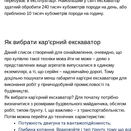
перебуває в експлуатації. Найбільший у світі екскаватор
здатний обробити 240 тисяч кубометрів породи на день, або
приблизно 10 тисяч кубометрів породи на годину.
Як вибрати кар'єрний екскаватор
Даний список створений для ознайомлення, очевидно, що
про купівлю такої техніки мова йти не може – деякі з
представлених вище агрегатів випускалися в єдиному
екземплярі, а ті, що серійні – надзвичайно дорогі. Тому
доцільно пошукати менш габаритні кар'єрні екскаватори для
виконання робіт у гірничодобувній промисловості та
будівництві.
Як вибрати кар'єрний екскаватор? Для початку потрібно
визначитися з розмірами будівельного майданчика, обсягом
робіт, типом ґрунту. І, що важливо – з транспортабельністю.
Потім можна перейти до технічних характеристик:
Потужність двигуна та вантажопідйомність;
Глибина копання. Враховуйте і тип ґрунту, тому що в