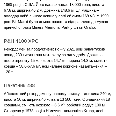
1969 році в США. Його вага складає 13 000 тонн, висота
67,8 м, ширина 46,2 м, довжина 148,6 м. Ця машина –
володар найбільшого ковша у світі об’ємом 168 м3. У 1999
році Біг Маскі було демонтовано та відправлено до музею
гірничої справи Miners Memorial Park у штаті Огайо.
P&H 4100 XPC
Рекордсмен за продуктивністю – у 2021 році завантажив
понад 230 тисяч тонн матеріалу за одну добу. Довжина
цього агрегату 15 м, висота 14,7 м, ширина 14,3 м, ємність
ковша – 58,6-67,6 м³, номінальне корисне навантаження –
120 т.
Пакетник 288
Абсолютний рекордсмен у нашому списку – довжина 240 м,
висота 96 м, ширина 46 м, вага 13 500 тонн. Обладнаний 18
ковшами, ємність кожного – 6,6 м³, робочий радіус 100 м.
Створено у 1978 році в Німеччині компанією Krupp, досі