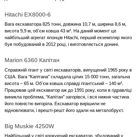
Hitachi EX8000-6
Вага екскаватора 825 тонн, довжина 10,7 м, ширина 8,6 м,
висота 9,9 м, об'єм ковша 43 м³. На даний момент це
найбільший агрегат японців Hitachi, перший екземпляр якого
був побудований в 2012 році, і виготовляється донині.
Marion 6360 Капітан
Справжній гігант у світі екскаваторів, випущений 1965 року в
США. Вага “Капітана” складала цілих 15 000 тонн, загальна
висота – 65 м. Об'єм ковша справді гігантський – 140 м³.
Працював цей екскаватор аж до 1991 року, коли в гідравліці
виникла проблема, “Капітан” загорівся, і вся нижня частина
його повністю вигоріла. Екскаватор вирішили не
відновлювати, і врешті-решт його здали на металобрухт.
Big Muskie 4250W
Найбільший у світі крокуючий екскаватор, збудований у