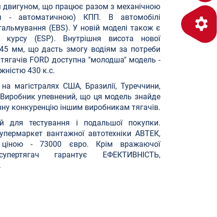
вим двигуном, що працює разом з механічною
ня - автоматичною) КПП. В автомобілі
альмування (EBS). У новій моделі також є
ії курсу (ESP). Внутрішня висота нової
45 мм, що дасть змогу водіям за потреби
ці тягачів FORD доступна "молодша" модель -
жністю 430 к.с.
а магістралях США, Бразилії, Туреччини,
ії. Виробник упевнений, що ця модель знайде
озну конкуренцію іншим виробникам тягачів.
ий для тестування і подальшої покупки.
супермаркет вантажної автотехніки АВТЕК,
 ціною - 73000 євро. Крім вражаючої
упертягач гарантує ЕФЕКТИВНІСТЬ,
.