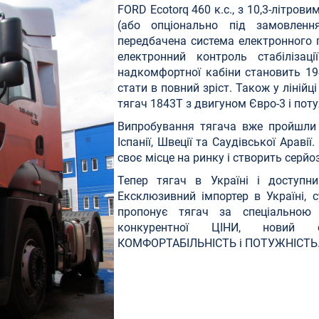
FORD Ecotorq 460 к.с., з 10,3-літро
(або опціонально під замовлен
передбачена система електронного г
електронний контроль стабілізац
надкомфортної кабіни становить 19
стати в повний зріст. Також у ліній
тягач 1843T з двигуном Євро-3 і поту
Випробування тягача вже пройшли н
Іспанії, Швеції та Саудівської Арав
своє місце на ринку і створить серй
Тепер тягач в Україні і доступн
Ексклюзивний імпортер в Україні, 
пропонує тягач за спеціальною
конкурентної ЦІНИ, новий с
КОМФОРТАБІЛЬНІСТЬ і ПОТУЖНІСТЬ