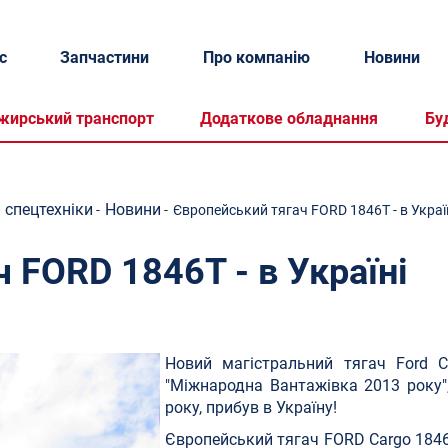
с
Запчастини
Про компанію
Новини
жирський транспорт
Додаткове обладнання
Бу
 спецтехніки
Новини
-
-
Європейський тягач FORD 1846T - в Украї
 FORD 1846T - в Україні
Новий магістральний тягач Ford C
"Міжнародна Вантажівка 2013 року",
року, прибув в Україну!
Європейський тягач FORD Сargo 1846