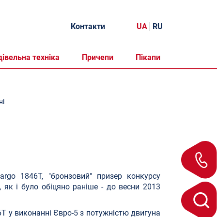
Контакти
UA
RU
дівельна техніка
Причепи
Пікапи
ні
argo 1846T, "бронзовий" призер конкурсу
 як і було обіцяно раніше - до весни 2013
Т у виконанні Євро-5 з потужністю двигуна