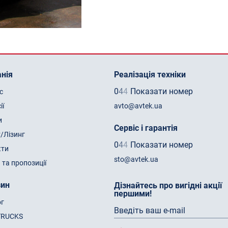
нія
Реалізація техніки
0
4
4
Показати номер
с
ії
avto@avtek.ua
и
Сервіс і гарантія
/Лізинг
0
4
4
Показати номер
кти
sto@avtek.ua
 та пропозиції
зин
Дізнайтесь про вигідні акції
першими!
ог
TRUCKS