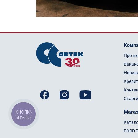
Компа
Про на
Ваканс
Новин
Кредит
Конта
Скарги
Мага
КНОПКА
ЗВ'ЯЗКУ
Катал
FORD 